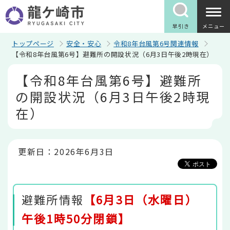
こ
の
ペ
早引き
メニュー
ー
ジ
トップページ
安全・安心
令和8年台風第6号関連情報
の
【令和8年台風第6号】避難所の開設状況（6月3日午後2時現在）
先
本
頭
【令和8年台風第6号】避難所
文
で
こ
す
の開設状況（6月3日午後2時現
こ
か
在）
ら
更新日：2026年6月3日
避難所情報
【6月3日（水曜日）
午後1時50分閉鎖】