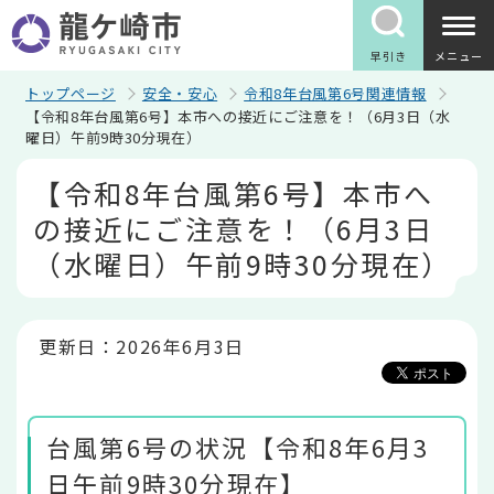
こ
の
ペ
早引き
メニュー
ー
ジ
トップページ
安全・安心
令和8年台風第6号関連情報
の
【令和8年台風第6号】本市への接近にご注意を！（6月3日（水
先
曜日）午前9時30分現在）
頭
で
本
【令和8年台風第6号】本市へ
す
文
こ
の接近にご注意を！（6月3日
こ
か
（水曜日）午前9時30分現在）
ら
更新日：2026年6月3日
台風第6号の状況【令和8年6月3
日午前9時30分現在】