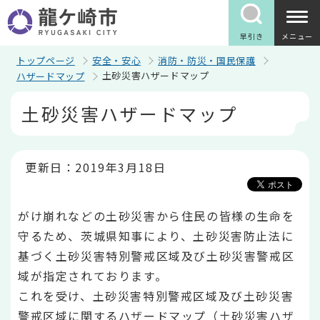
こ
の
ペ
早引き
メニュー
ー
ジ
トップページ
安全・安心
消防・防災・国民保護
の
土砂災害ハザードマップ
ハザードマップ
先
頭
本
土砂災害ハザードマップ
で
文
す
こ
こ
か
ら
更新日：2019年3月18日
がけ崩れなどの土砂災害から住民の皆様の生命を
守るため、茨城県知事により、土砂災害防止法に
基づく土砂災害特別警戒区域及び土砂災害警戒区
域が指定されております。
これを受け、土砂災害特別警戒区域及び土砂災害
警戒区域に関するハザードマップ（土砂災害ハザ