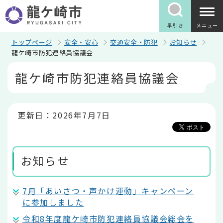
こ
の
ペ
早引き
メニュー
ー
ジ
トップページ
安全・安心
交通安全・防犯
お知らせ
の
龍ケ崎市防犯連絡員協議会
先
本
頭
龍ケ崎市防犯連絡員協議会
文
で
こ
す
こ
か
ら
更新日：2026年7月7日
お知らせ
7月「あいさつ・声かけ運動」キャンペーン
に参加しました
令和8年度龍ケ崎市防犯連絡員協議会総会を