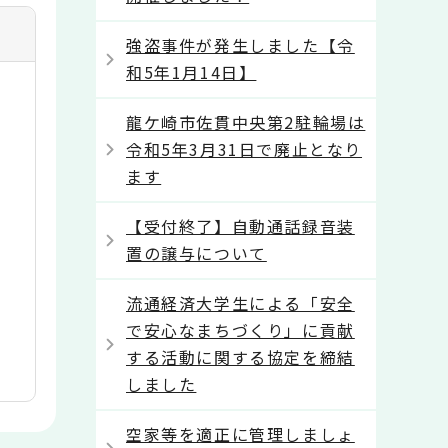
強盗事件が発生しました【令
和5年1月14日】
龍ケ崎市佐貫中央第2駐輪場は
令和5年3月31日で廃止となり
ます
【受付終了】自動通話録音装
置の譲与について
流通経済大学生による「安全
で安心なまちづくり」に貢献
する活動に関する協定を締結
しました
空家等を適正に管理しましょ