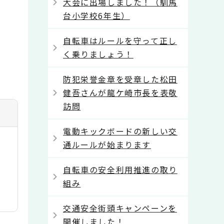
大会に出場しました！（馴馬
台小学校6年生）
自転車はルールを守って正し
く乗りましょう！
防犯栄誉金章を受章した松田
健吾さんが龍ケ崎市長を表敬
訪問
電動キックボードの新しい交
通ルールが始まります
自転車の安全利用推進の取り
組み
交通安全街頭キャンペーンを
開催しました！