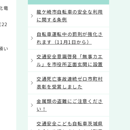
北竜
龍ケ崎市自転車の安全な利用
に関する条例
22
自転車運転中の罰則が強化さ
れます（11月1日から）
願い
交通安全意識啓発「無事カエ
ル」を市役所正面玄関に設置
交通死亡事故連続ゼロ市町村
表彰を受賞しました
金属類の盗難にご注意くださ
い！
交通安全こども自転車茨城県