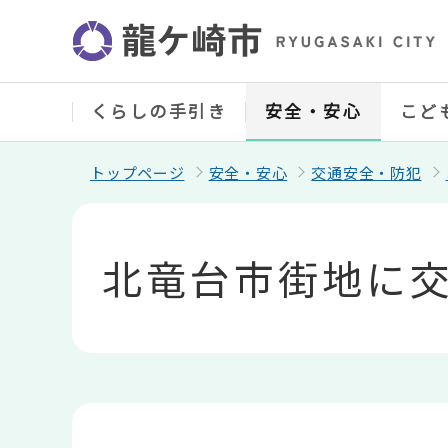
こ
の
ペ
ー
ジ
の
くらしの手引き
安全・安心
こど
先
頭
で
トップページ
安全・安心
交通安全・防犯
す
本
文
こ
北竜台市街地に
こ
か
ら