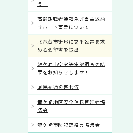
う！
高齢運転者運転免許自主返納
サポート事業について
北竜台市街地に交番設置を求
める要望書を提出
龍ケ崎市空家等実態調査の結
果をお知らせします！
県民交通災害共済
竜ケ崎地区安全運転管理者協
議会
龍ケ崎市防犯連絡員協議会