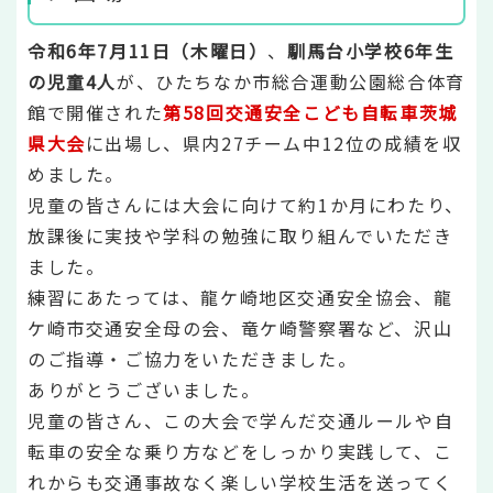
令和6年7月11日（木曜日）
、
馴馬台小学校6年生
の児童4人
が、ひたちなか市総合運動公園総合体育
館で開催された
第58回交通安全こども自転車茨城
県大会
に出場し、県内27チーム中12位の成績を収
めました。
児童の皆さんには大会に向けて約1か月にわたり、
放課後に実技や学科の勉強に取り組んでいただき
ました。
練習にあたっては、龍ケ崎地区交通安全協会、龍
ケ崎市交通安全母の会、竜ケ崎警察署など、沢山
のご指導・ご協力をいただきました。
ありがとうございました。
児童の皆さん、この大会で学んだ交通ルールや自
転車の安全な乗り方などをしっかり実践して、こ
れからも交通事故なく楽しい学校生活を送ってく