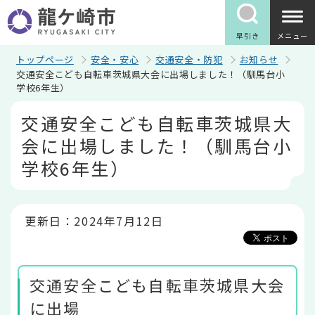
こ
の
ペ
早引き
メニュー
ー
ジ
トップページ
安全・安心
交通安全・防犯
お知らせ
の
交通安全こども自転車茨城県大会に出場しました！（馴馬台小
先
学校6年生）
頭
で
本
交通安全こども自転車茨城県大
す
文
こ
会に出場しました！（馴馬台小
こ
か
学校6年生）
ら
更新日：2024年7月12日
交通安全こども自転車茨城県大会
に出場