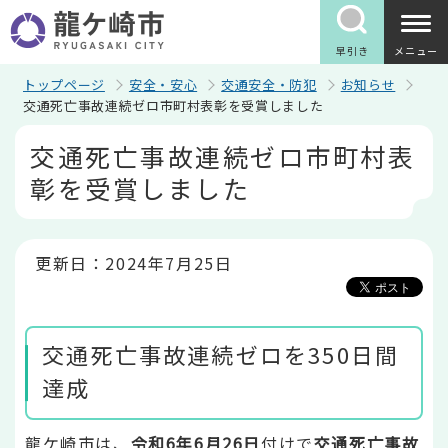
こ
の
ペ
早引き
メニュー
ー
ジ
トップページ
安全・安心
交通安全・防犯
お知らせ
の
交通死亡事故連続ゼロ市町村表彰を受賞しました
先
本
頭
交通死亡事故連続ゼロ市町村表
文
で
こ
す
彰を受賞しました
こ
か
ら
更新日：2024年7月25日
交通死亡事故連続ゼロを350日間
達成
龍ケ崎市は、
令和6年6月26日
付けで
交通死亡事故