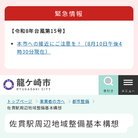
こ
の
緊急情報
ペ
ー
ジ
【令和8年台風第15号】
の
先
頭
本市への接近にご注意を！（8月10日午後4
で
時30分現在）
す
早引き
メニュー
トップページ
事業者の方へ
都市整備
佐貫駅周辺地域整備基本構想
本
佐貫駅周辺地域整備基本構想
文
こ
こ