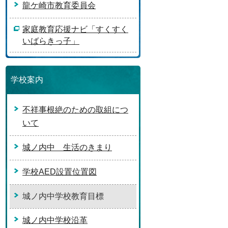
龍ケ崎市教育委員会
家庭教育応援ナビ「すくすく
いばらきっ子」
学校案内
不祥事根絶のための取組につ
いて
城ノ内中 生活のきまり
学校AED設置位置図
城ノ内中学校教育目標
城ノ内中学校沿革