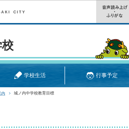
このページの本文へ移動
学校
学校生活
行事予定
城ノ内中学校教育目標
案内