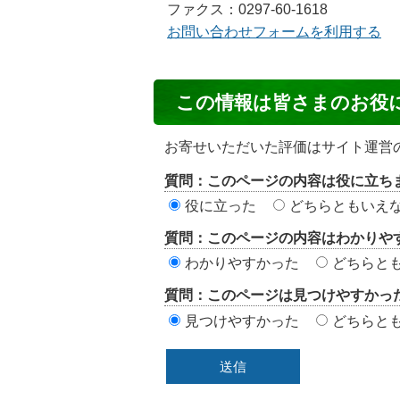
ファクス：0297-60-1618
お問い合わせフォームを利用する
コ
この情報は皆さまのお役
ン
テ
お寄せいただいた評価はサイト運営
ン
質問：このページの内容は役に立ち
ツ
役に立った
どちらともいえ
評
質問：このページの内容はわかりや
価
わかりやすかった
どちらと
エ
質問：このページは見つけやすかっ
リ
見つけやすかった
どちらと
ア