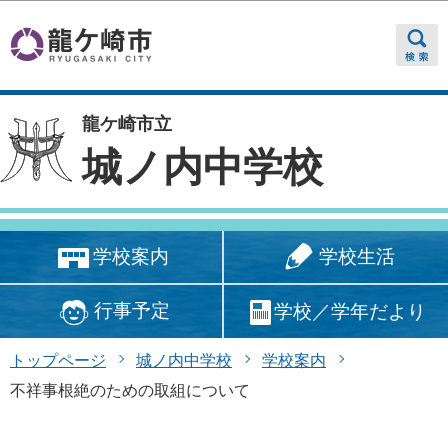
このページの本文へ移動
龍ケ崎市立
城ノ内中学校
学校生活
学校案内
行事予定
学校／学年だより
トップページ
城ノ内中学校
学校案内
不祥事根絶のための取組について