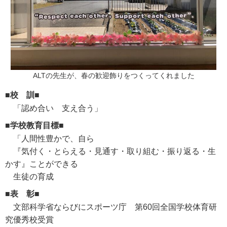
ALTの先生が、春の歓迎飾りをつくってくれました
■校 訓■
「認め合い 支え合う」
■学校教育目標■
「人間性豊かで、自ら
『気付く・とらえる・見通す・取り組む・振り返る・生
かす』ことができる
生徒の育成
■表 彰■
文部科学省ならびにスポーツ庁 第60回全国学校体育研
究優秀校受賞