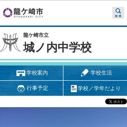
このページの本文へ移動
龍ケ崎市立
城ノ内中学校
学校生活
学校案内
行事予定
学校／学年だより