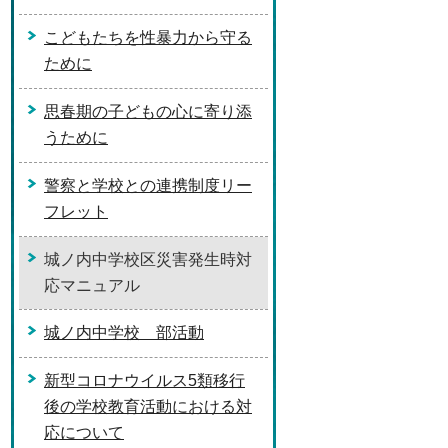
こどもたちを性暴力から守る
ために
思春期の子どもの心に寄り添
うために
警察と学校との連携制度リー
フレット
城ノ内中学校区災害発生時対
応マニュアル
城ノ内中学校 部活動
新型コロナウイルス5類移行
後の学校教育活動における対
応について