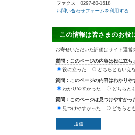
ファクス：0297-60-1618
お問い合わせフォームを利用する
コ
この情報は皆さまのお役
ン
テ
お寄せいただいた評価はサイト運営
ン
質問：このページの内容は役に立ち
ツ
役に立った
どちらともいえ
評
質問：このページの内容はわかりや
価
わかりやすかった
どちらと
エ
質問：このページは見つけやすかっ
リ
見つけやすかった
どちらと
ア