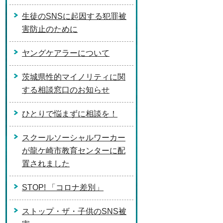
生徒のSNSに起因する犯罪被
害防止のために
ヤングケアラーについて
茨城県性的マイノリティに関
する相談窓口のお知らせ
ひとりで悩まずに相談を！
スクールソーシャルワーカー
が龍ケ崎市教育センターに配
置されました
STOP! 「コロナ差別」
ストップ・ザ・子供のSNS被