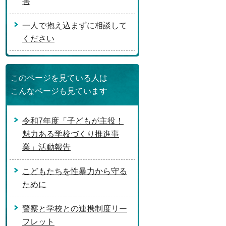
害
一人で抱え込まずに相談して
ください
このページを見ている人は
こんなページも見ています
令和7年度「子どもが主役！
魅力ある学校づくり推進事
業」活動報告
こどもたちを性暴力から守る
ために
警察と学校との連携制度リー
フレット