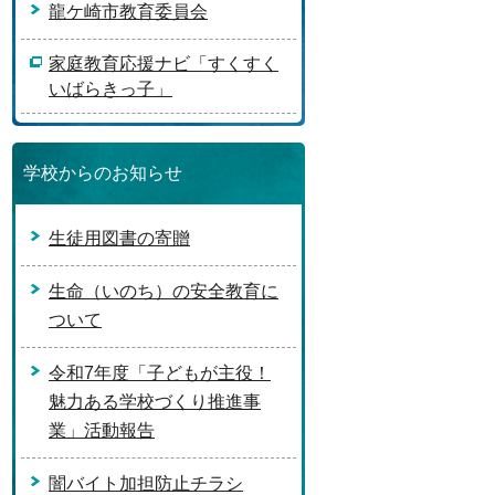
龍ケ崎市教育委員会
家庭教育応援ナビ「すくすく
いばらきっ子」
学校からのお知らせ
生徒用図書の寄贈
生命（いのち）の安全教育に
ついて
令和7年度「子どもが主役！
魅力ある学校づくり推進事
業」活動報告
闇バイト加担防止チラシ