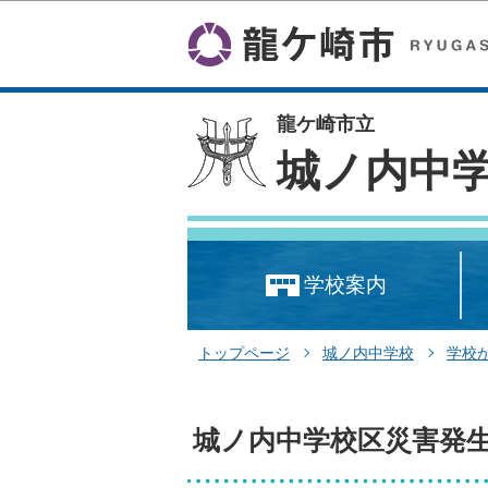
龍ケ崎市立
城ノ内中
学校案内
トップページ
城ノ内中学校
学校
城ノ内中学校区災害発