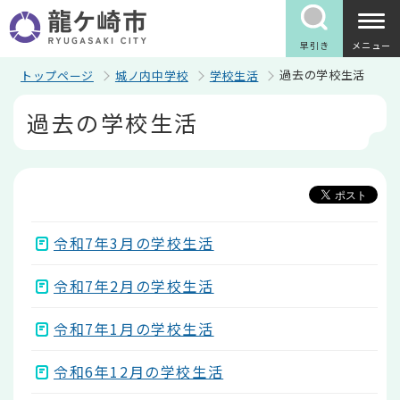
こ
の
ペ
早引き
メニュー
ー
ジ
過去の学校生活
トップページ
城ノ内中学校
学校生活
の
本
先
過去の学校生活
文
頭
こ
で
こ
す
か
ら
令和7年3月の学校生活
令和7年2月の学校生活
令和7年1月の学校生活
令和6年12月の学校生活