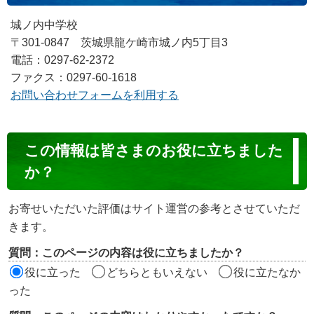
城ノ内中学校
〒301-0847 茨城県龍ケ崎市城ノ内5丁目3
電話：0297-62-2372
ファクス：0297-60-1618
お問い合わせフォームを利用する
コ
この情報は皆さまのお役に立ちました
ン
か？
テ
ン
お寄せいただいた評価はサイト運営の参考とさせていただ
ツ
きます。
評
質問：このページの内容は役に立ちましたか？
価
役に立った
どちらともいえない
役に立たなか
エ
った
リ