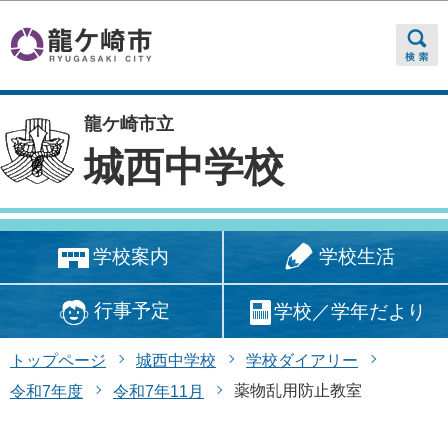
このページの本文へ移動
龍ケ崎市立
城西中学校
学校生活
学校案内
行事予定
学校／学年だより
トップページ
城西中学校
学校ダイアリー
薬物乱用防止教室
令和7年度
令和7年11月