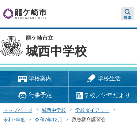
このページの本文へ移動
龍ケ崎市立
城西中学校
学校生活
学校案内
行事予定
学校／学年だより
トップページ
城西中学校
学校ダイアリー
救急救命講習会
令和7年度
令和7年12月