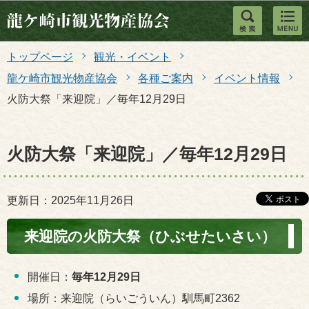
このページの本文へ移動
トップページ
観光・イベント
龍ケ崎市観光物産協会
各種ご案内
イベント情報
火防大祭「来迎院」／毎年12月29日
火防大祭「来迎院」／毎年12月29日
更新日：2025年11月26日
来迎院の火防大祭（ひぶせたいさい）
開催日：
毎年12月29
日
場所：来迎院（らいごういん）馴馬町2362