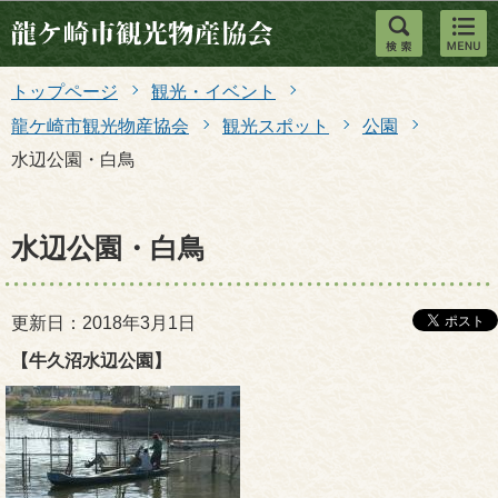
このページの本文へ移動
トップページ
観光・イベント
龍ケ崎市観光物産協会
観光スポット
公園
水辺公園・白鳥
水辺公園・白鳥
更新日：2018年3月1日
【牛久沼水辺公園】