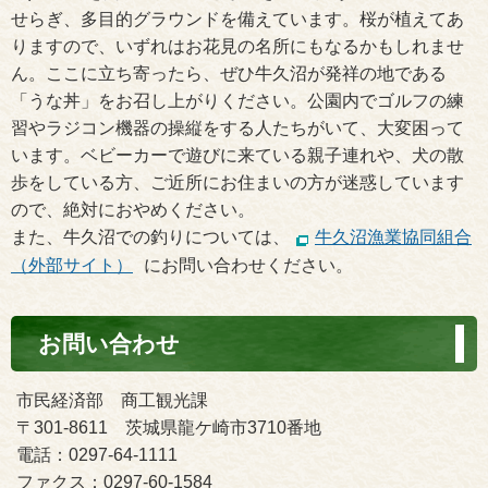
せらぎ、多目的グラウンドを備えています。桜が植えてあ
りますので、いずれはお花見の名所にもなるかもしれませ
ん。ここに立ち寄ったら、ぜひ牛久沼が発祥の地である
「うな丼」をお召し上がりください。公園内でゴルフの練
習やラジコン機器の操縦をする人たちがいて、大変困って
います。ベビーカーで遊びに来ている親子連れや、犬の散
歩をしている方、ご近所にお住まいの方が迷惑しています
ので、絶対におやめください。
また、牛久沼での釣りについては、
牛久沼漁業協同組合
（外部サイト）
にお問い合わせください。
お問い合わせ
市民経済部 商工観光課
〒301-8611 茨城県龍ケ崎市3710番地
電話：0297-64-1111
ファクス：0297-60-1584