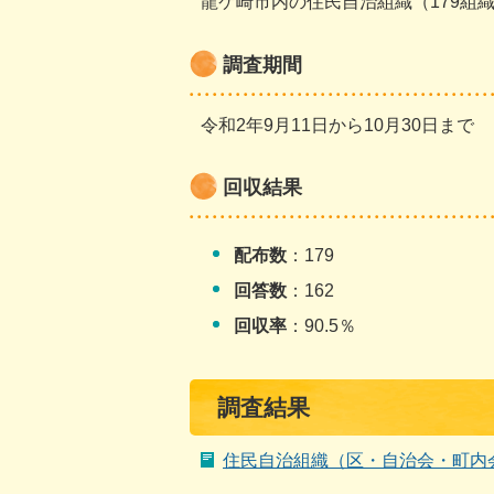
龍ケ崎市内の住民自治組織（179組
調査期間
令和2年9月11日から10月30日まで
回収結果
配布数
：179
回答数
：162
回収率
：90.5％
調査結果
住民自治組織（区・自治会・町内会