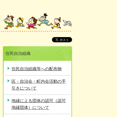
住民自治組織
住民自治組織等への配布物
区・自治会・町内会活動の手
引きについて
地縁による団体の認可（認可
地縁団体）について