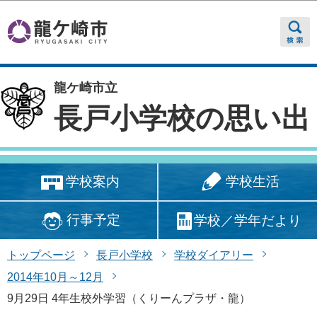
このページの本文へ移動
龍ケ崎市立
長戸小学校の思い出
学校生活
学校案内
行事予定
学校／学年だより
トップページ
長戸小学校
学校ダイアリー
2014年10月～12月
9月29日 4年生校外学習（くりーんプラザ・龍）