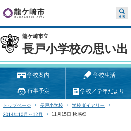
このページの本文へ移動
龍ケ崎市立
長戸小学校の思い出
学校生活
学校案内
行事予定
学校／学年だより
トップページ
長戸小学校
学校ダイアリー
11月15日 秋感祭
2014年10月～12月