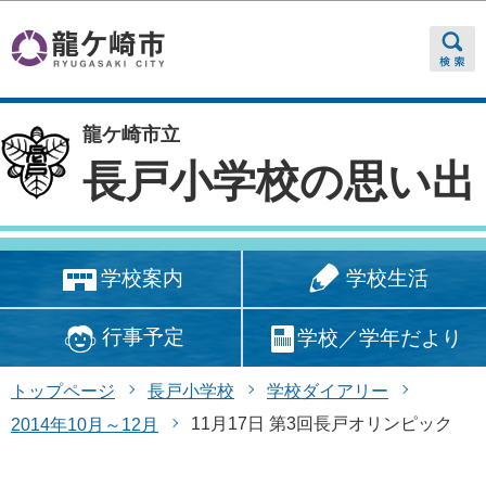
このページの本文へ移動
龍ケ崎市立
長戸小学校の思い出
学校生活
学校案内
行事予定
学校／学年だより
トップページ
長戸小学校
学校ダイアリー
11月17日 第3回長戸オリンピック
2014年10月～12月