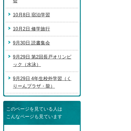
会
10月8日 宿泊学習
10月2日 修学旅行
9月30日 読書集会
9月29日 第2回長戸オリンピ
ック（水泳）
9月29日 4年生校外学習（く
りーんプラザ・龍）
このページを見ている人は
こんなページも見ています