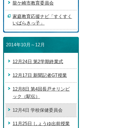
龍ケ崎市教育委員会
家庭教育応援ナビ「すくすく
いばらきっ子」
2014年10月～12月
12月24日 第2学期終業式
12月17日 新聞記者GT授業
12月8日 第4回長戸オリンピ
ック（駅伝）
12月4日 学校保健委員会
11月25日 しょうゆ出前授業