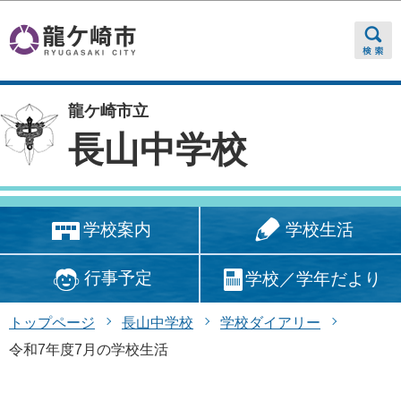
このページの本文へ移動
龍ケ崎市立
長山中学校
学校生活
学校案内
行事予定
学校／学年だより
トップページ
長山中学校
学校ダイアリー
令和7年度7月の学校生活