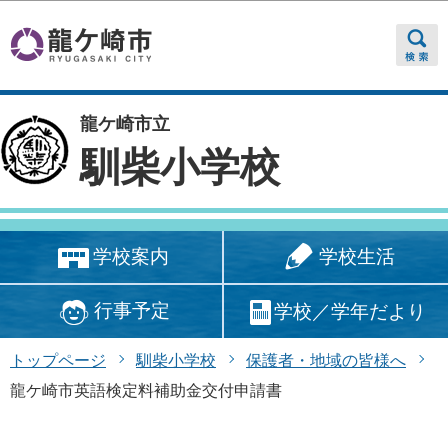
このページの本文へ移動
龍ケ崎市立
馴柴小学校
学校生活
学校案内
行事予定
学校／学年だより
トップページ
馴柴小学校
保護者・地域の皆様へ
龍ケ崎市英語検定料補助金交付申請書