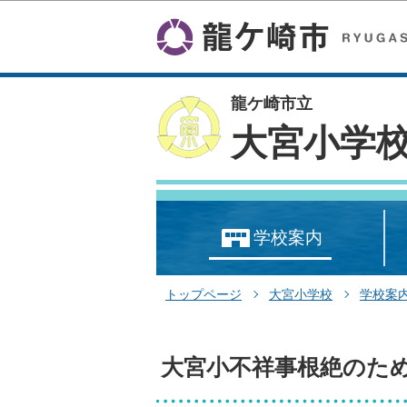
龍ケ崎市立
大宮小学
学校案内
トップページ
大宮小学校
学校案
大宮小不祥事根絶のた