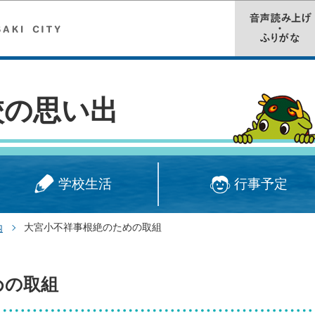
このページの本文へ移動
校の思い出
学校生活
行事予定
大宮小不祥事根絶のための取組
内
めの取組