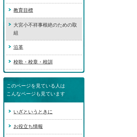
教育目標
大宮小不祥事根絶のための取
組
沿革
校歌・校章・校訓
このページを見ている人は
こんなページも見ています
いざというときに
お役立ち情報