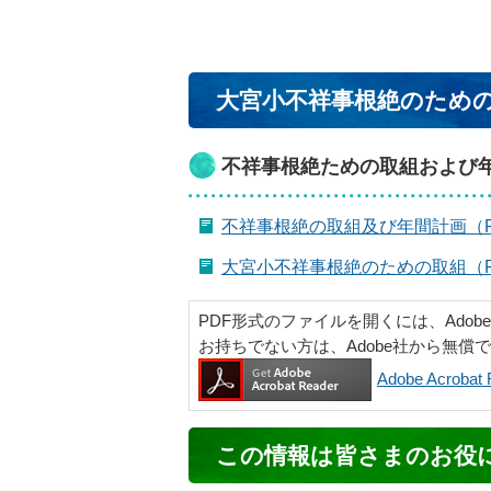
大宮小不祥事根絶のため
不祥事根絶ための取組および
不祥事根絶の取組及び年間計画（PD
大宮小不祥事根絶のための取組（PD
PDF形式のファイルを開くには、Adobe Ac
お持ちでない方は、Adobe社から無償
Adobe Acrob
コ
この情報は皆さまのお役
ン