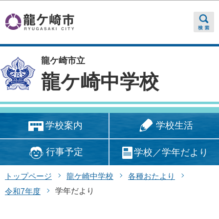
このページの本文へ移動
龍ケ崎市立
龍ケ崎中学校
学校生活
学校案内
行事予定
学校／学年だより
トップページ
龍ケ崎中学校
各種おたより
学年だより
令和7年度