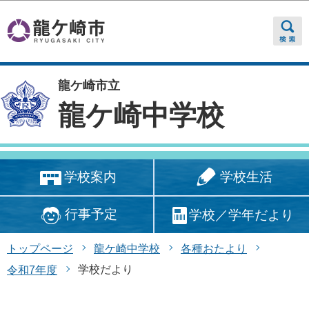
このページの本文へ移動
龍ケ崎市立
龍ケ崎中学校
学校生活
学校案内
行事予定
学校／学年だより
トップページ
龍ケ崎中学校
各種おたより
学校だより
令和7年度