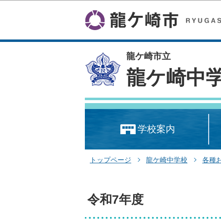
龍ケ崎市立
龍ケ崎中
学校案内
トップページ
龍ケ崎中学校
各種
令和7年度