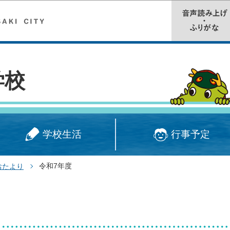
このページの本文へ移動
学校
学校生活
行事予定
令和7年度
おたより