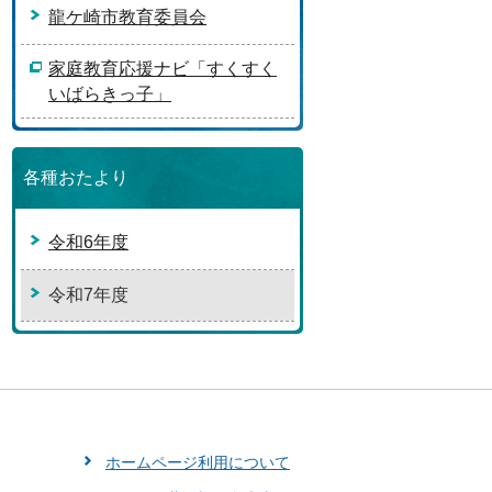
龍ケ崎市教育委員会
家庭教育応援ナビ「すくすく
いばらきっ子」
各種おたより
令和6年度
令和7年度
ホームページ利用について