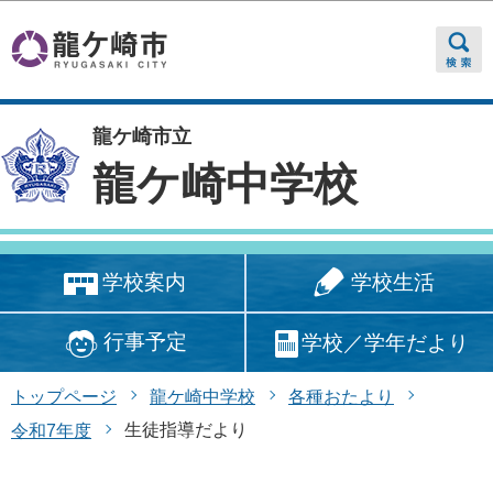
このページの本文へ移動
龍ケ崎市立
龍ケ崎中学校
学校生活
学校案内
行事予定
学校／学年だより
トップページ
龍ケ崎中学校
各種おたより
生徒指導だより
令和7年度