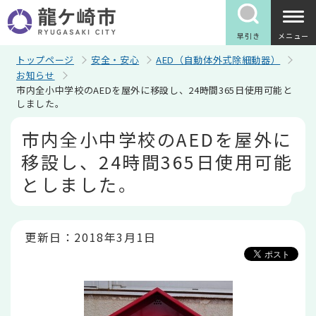
こ
の
ペ
早引き
メニュー
ー
ジ
トップページ
安全・安心
AED（自動体外式除細動器）
の
お知らせ
先
市内全小中学校のAEDを屋外に移設し、24時間365日使用可能と
頭
しました。
で
す
本
市内全小中学校のAEDを屋外に
文
こ
移設し、24時間365日使用可能
こ
か
としました。
ら
更新日：2018年3月1日