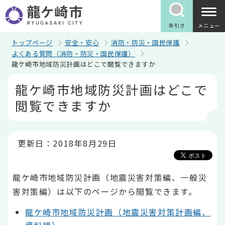
こ
の
ペ
早引き
メニュー
ー
ジ
トップページ
安全・安心
消防・防災・国民保護
の
よくある質問（消防・防災・国民保護）
先
龍ケ崎市地域防災計画はどこで閲覧できますか
頭
で
本
龍ケ崎市地域防災計画はどこで
す
文
こ
閲覧できますか
こ
か
ら
更新日：2018年8月29日
龍ケ崎市地域防災計画（地震災害対策編、一般災
害対策編）は以下のページから閲覧できます。
龍ケ崎市地域防災計画（地震災害対策計画編、
資料編）