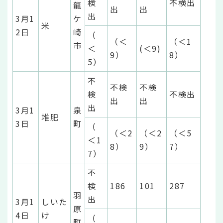
検
不検出
龍
出
出
出
3月1
ケ
米
2日
崎
（
（＜
（＜1
市
＜
(＜9)
9）
8）
5）
不
不検
不検
検
不検出
出
出
出
3月1
泉
堆肥
3日
町
（
（＜2
（＜2
（＜5
＜1
8）
9）
7）
7）
不
検
186
101
287
羽
出
3月1
しいた
原
4日
け
（
町