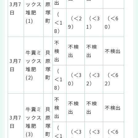
出
3月7
ックス
原
日
堆肥
塚
（
（＜2
（＜3
（＜6
(1)
町
＜1
9）
1）
0）
8）
不
不検
不検
検
不検出
牛糞ミ
貝
出
出
出
3月7
ックス
原
日
堆肥
塚
（
（＜3
（＜3
（＜6
(2)
町
＜1
0）
2）
2）
8）
不
不検
不検
検
不検出
牛糞ミ
貝
出
出
出
3月7
ックス
原
日
堆肥
塚
（
（＜3
（＜3
（＜6
(3)
町
＜1