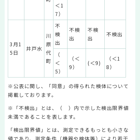
＜1
7）
不
不検
不検
検
不検出
川
出
出
出
3月1
原
井戸水
5日
代
（
（＜
（＜1
町
＜
(＜9)
9）
8）
5）
※公表に関し、「同意」の得られた検体について
掲載しております。
※「不検出」とは、（ ）内で示した検出限界値
未満であることを表します。
「検出限界値」とは、測定できるもっとも小さな
値であり、測定条件（機器や検体等）により若干