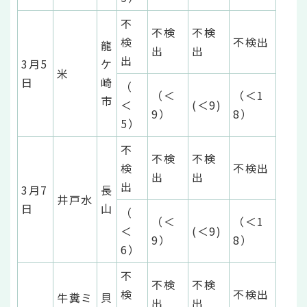
不
不検
不検
検
不検出
龍
出
出
出
3月5
ケ
米
日
崎
（
（＜
（＜1
市
＜
(＜9)
9）
8）
5）
不
不検
不検
検
不検出
出
出
出
3月7
長
井戸水
日
山
（
（＜
（＜1
＜
(＜9)
9）
8）
6）
不
不検
不検
検
不検出
牛糞ミ
貝
出
出