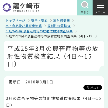
こ
の
ペ
早引き
メニュー
ー
ジ
トップページ
安全・安心
放射線情報
の
水・食品及び農畜産物等
放射性物質検査
先
平成24年度 農畜産物等の放射性物質検査結果
頭
平成25年3月の農畜産物等の放射性物質検査結果（4日～15日）
で
す
本
平成25年3月の農畜産物等の放
文
こ
射性物質検査結果（4日～15
こ
か
日）
ら
更新日：2018年3月1日
3月の農畜産物等の放射性物質検査結果（4日～15
日）