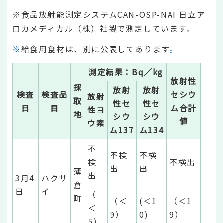
※食品放射能測定システムCAN-OSP-NAI 日立ア
ロカメディカル（株）社製で測定しています。
※
給食用食材は、別に公表してあります
。
測定結果：Bq／kg
放射性
採
放射
放射
検査
検査品
セシウ
放射
取
性セ
性セ
日
目
ム合計
性ヨ
地
シウ
シウ
値
ウ素
ム137
ム134
不
不検
不検
検
不検出
出
出
薄
出
3月4
ハクサ
倉
日
イ
（
町
（＜
(＜1
（＜1
＜
9）
0)
9）
5）