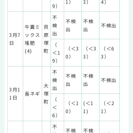
1）
3）
4）
9）
不
不検
不検
検
不検出
牛糞ミ
貝
出
出
出
3月7
ックス
原
日
堆肥
塚
（
（＜3
（＜3
（＜6
(4)
町
＜1
0）
3）
3）
9）
不
不検
不検
検
不検出
出
出
大
出
3月1
長ネギ
塚
1日
（
町
（＜1
(＜1
（＜2
＜
0）
1)
1）
6）
不
不検
不検