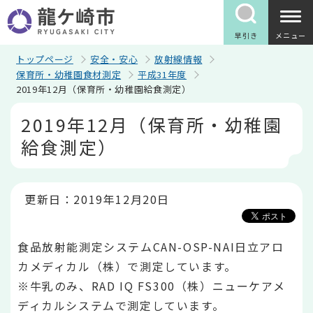
こ
の
ペ
早引き
メニュー
ー
ジ
トップページ
安全・安心
放射線情報
の
保育所・幼稚園食材測定
平成31年度
先
2019年12月（保育所・幼稚園給食測定）
頭
で
本
2019年12月（保育所・幼稚園
す
文
こ
給食測定）
こ
か
ら
更新日：2019年12月20日
食品放射能測定システムCAN-OSP-NAI日立アロ
カメディカル（株）で測定しています。
※牛乳のみ、RAD IQ FS300（株）ニューケアメ
ディカルシステムで測定しています。