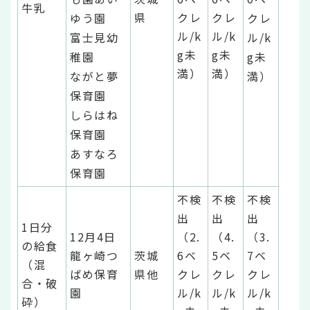
牛乳
県
クレ
クレ
ゆう園
クレ
ル/k
ル/k
富士見幼
ル/k
g未
g未
稚園
g未
満）
満）
ながと夢
満）
保育園
しらはね
保育園
あすなろ
保育園
不検
不検
不検
出
出
出
1日分
12月4日
（2.
（4.
（3.
の給食
龍ヶ崎つ
茨城
6ベ
5ベ
7ベ
（混
ばめ保育
県他
クレ
クレ
クレ
合・破
園
ル/k
ル/k
ル/k
砕）