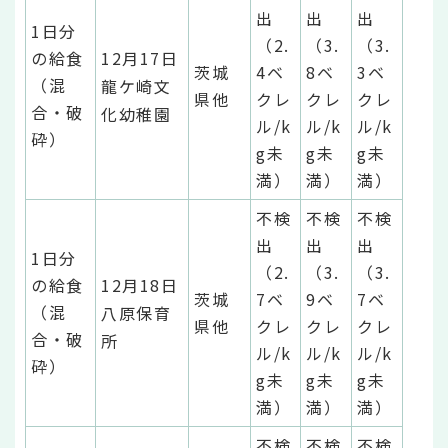
出
出
出
1日分
（2.
（3.
（3.
の給食
12月17日
茨城
4ベ
8ベ
3ベ
（混
龍ケ崎文
県他
クレ
クレ
クレ
合・破
化幼稚園
ル/k
ル/k
ル/k
砕）
g未
g未
g未
満）
満）
満）
不検
不検
不検
出
出
出
1日分
（2.
（3.
（3.
の給食
12月18日
茨城
7ベ
9ベ
7ベ
（混
八原保育
県他
クレ
クレ
クレ
合・破
所
ル/k
ル/k
ル/k
砕）
g未
g未
g未
満）
満）
満）
不検
不検
不検