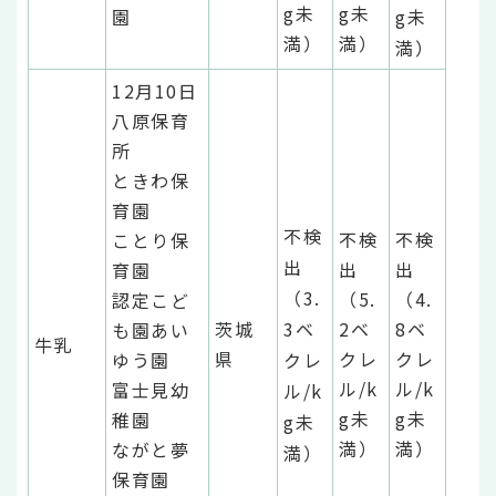
g未
g未
園
g未
満）
満）
満）
12月10日
八原保育
所
ときわ保
育園
不検
不検
不検
ことり保
出
出
出
育園
（3.
（5.
（4.
認定こど
茨城
3ベ
2ベ
8ベ
も園あい
牛乳
県
クレ
クレ
ゆう園
クレ
ル/k
ル/k
富士見幼
ル/k
g未
g未
稚園
g未
満）
満）
ながと夢
満）
保育園