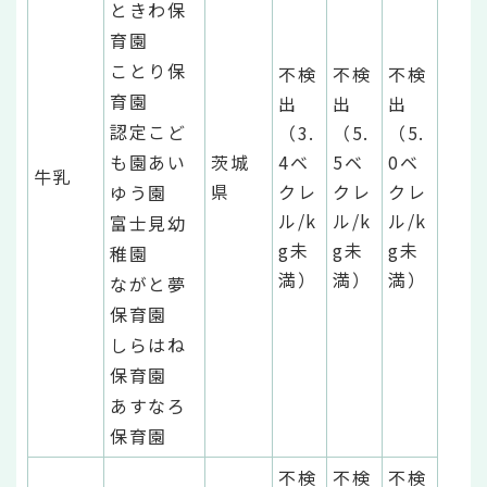
ときわ保
育園
ことり保
不検
不検
不検
育園
出
出
出
認定こど
（3.
（5.
（5.
も園あい
茨城
4ベ
5ベ
0ベ
牛乳
県
クレ
クレ
クレ
ゆう園
ル/k
ル/k
ル/k
富士見幼
g未
g未
g未
稚園
満）
満）
満）
ながと夢
保育園
しらはね
保育園
あすなろ
保育園
不検
不検
不検