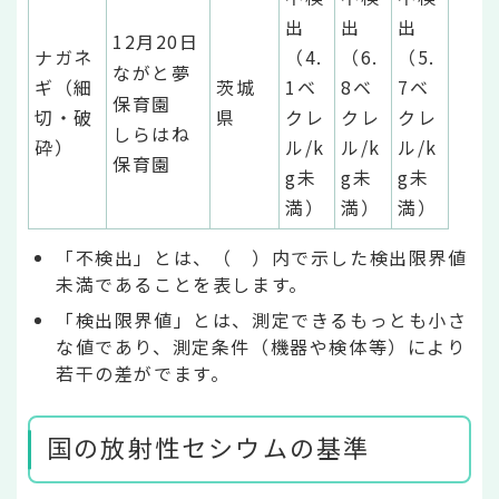
出
出
出
12月20日
ナガネ
（4.
（6.
（5.
ながと夢
ギ（細
茨城
1ベ
8ベ
7ベ
保育園
切・破
県
クレ
クレ
クレ
しらはね
砕）
ル/k
ル/k
ル/k
保育園
g未
g未
g未
満）
満）
満）
「不検出」とは、（ ）内で示した検出限界値
未満であることを表します。
「検出限界値」とは、測定できるもっとも小さ
な値であり、測定条件（機器や検体等）により
若干の差がでます。
国の放射性セシウムの基準