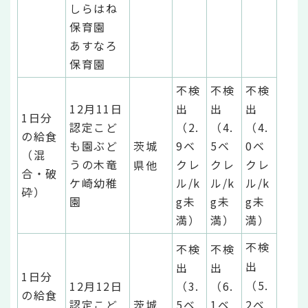
しらはね
保育園
あすなろ
保育園
不検
不検
不検
12月11日
出
出
出
1日分
認定こど
（2.
（4.
（4.
の給食
も園ぶど
茨城
9ベ
5ベ
0ベ
（混
うの木竜
クレ
クレ
クレ
県他
合・破
ケ崎幼稚
ル/k
ル/k
ル/k
砕）
園
g未
g未
g未
満）
満）
満）
不検
不検
不検
出
出
出
1日分
（5.
12月12日
（3.
（6.
の給食
認定こど
茨城
5ベ
1ベ
2ベ