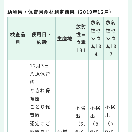
幼稚園・保育園食材測定結果（2019年12月）
放射
放射
放射
性セ
性セ
検査品
使用日・
性ヨ
生産地
シウ
シウ
目
施設
ウ素
ム13
ム13
131
4
7
12月3日
八原保育
所
ときわ保
育園
ことり保
不検
不検
不検
育園
出
出
出
認定こど
（5.
（3.
（5.
も園あい
茨城
6ベ
6ベ
0ベ