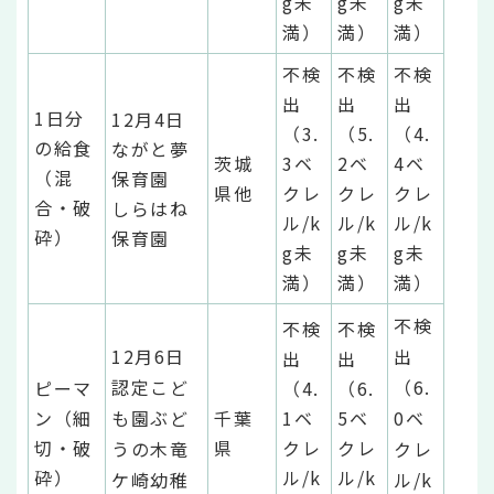
g未
g未
g未
満）
満）
満）
不検
不検
不検
出
出
出
1日分
12月4日
（3.
（5.
（4.
の給食
ながと夢
茨城
3ベ
2ベ
4ベ
（混
保育園
県他
クレ
クレ
クレ
合・破
しらはね
ル/k
ル/k
ル/k
砕）
保育園
g未
g未
g未
満）
満）
満）
不検
不検
不検
12月6日
出
出
出
認定こど
（6.
ピーマ
（4.
（6.
ン（細
も園ぶど
千葉
1ベ
5ベ
0ベ
切・破
県
クレ
クレ
うの木竜
クレ
砕）
ル/k
ル/k
ケ崎幼稚
ル/k