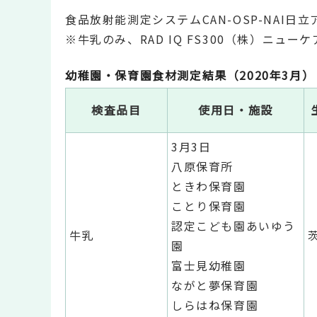
食品放射能測定システムCAN-OSP-NAI
※牛乳のみ、RAD IQ FS300（株）ニュ
幼稚園・保育園食材測定結果（2020年3月）
検査品目
使用日・施設
3月3日
八原保育所
ときわ保育園
ことり保育園
認定こども園あいゆう
牛乳
園
富士見幼稚園
ながと夢保育園
しらはね保育園