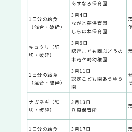
あすなろ保育園
3月4日
1日分の給食
ながと夢保育園
（混合・破砕）
しらはね保育園
3月6日
キュウリ（細
認定こども園ぶどうの
切・破砕）
木竜ケ崎幼稚園
3月11日
1日分の給食
認定こども園あうゆう
（混合・破砕）
園
ナガネギ（細
3月13日
切・破砕）
八原保育所
1日分の給食
3月17日