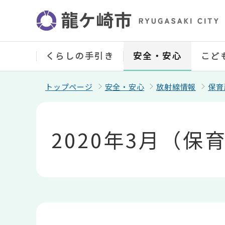
こ
の
ペ
ー
ジ
の
くらしの手引き
安全・安心
こど
先
頭
で
トップページ
安全・安心
放射線情報
保育
す
本
文
こ
2020年3月（
こ
か
ら