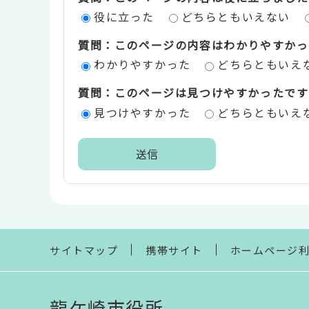
ン
役に立った
どちらともいえない
ツ
質問：このページの内容はわかりやすかっ
評
わかりやすかった
どちらともいえ
価
質問：このページは見つけやすかったです
エ
見つけやすかった
どちらともいえ
リ
ア
本
文
こ
こ
ま
サイトマップ
携帯サイト
ホームページ
で
龍ケ崎市役所