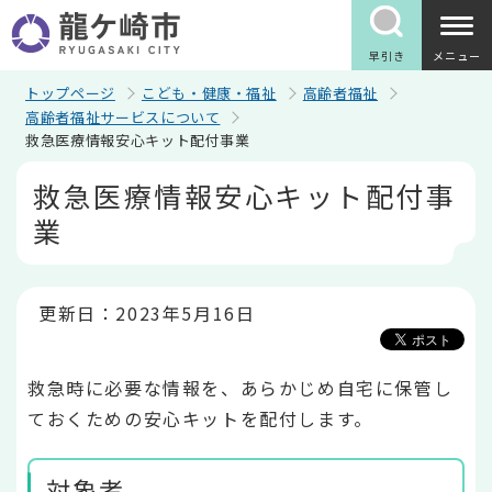
こ
の
ペ
早引き
メニュー
ー
ジ
トップページ
こども・健康・福祉
高齢者福祉
の
高齢者福祉サービスについて
先
救急医療情報安心キット配付事業
頭
で
本
救急医療情報安心キット配付事
す
文
こ
業
こ
か
ら
更新日：2023年5月16日
救急時に必要な情報を、あらかじめ自宅に保管し
ておくための安心キットを配付します。
対象者