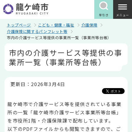
こ
の
ペ
早引き
メニュー
ー
ジ
トップページ
こども・健康・福祉
介護保険
の
介護保険に関するパンフレット等
先
市内の介護サービス等提供の事業所一覧（事業所等台帳）
頭
で
本
市内の介護サービス等提供の事
す
文
こ
業所一覧（事業所等台帳）
こ
か
ら
更新日：2026年3月4日
龍ケ崎市で介護サービス等を提供されている事業
所の一覧「龍ケ崎市介護サービス事業所等台帳」
を市役所1階・介護保険課で配布しています。
以下のPDFファイルからも閲覧できますので、ご