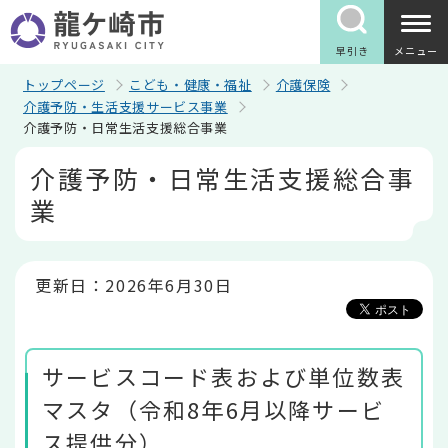
こ
の
ペ
早引き
メニュー
ー
ジ
トップページ
こども・健康・福祉
介護保険
の
介護予防・生活支援サービス事業
先
介護予防・日常生活支援総合事業
頭
で
本
介護予防・日常生活支援総合事
す
文
こ
業
こ
か
ら
更新日：2026年6月30日
サービスコード表および単位数表
マスタ（令和8年6月以降サービ
ス提供分）