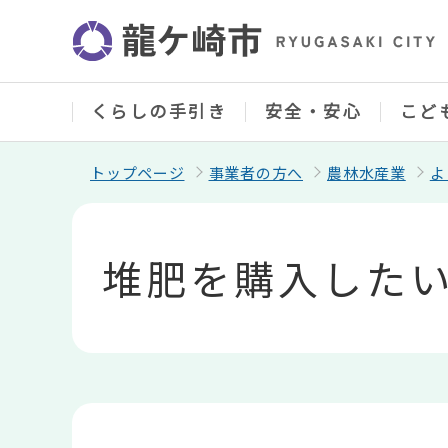
こ
の
ペ
ー
ジ
の
くらしの手引き
安全・安心
こど
先
頭
で
トップページ
事業者の方へ
農林水産業
よ
す
本
文
こ
堆肥を購入した
こ
か
ら