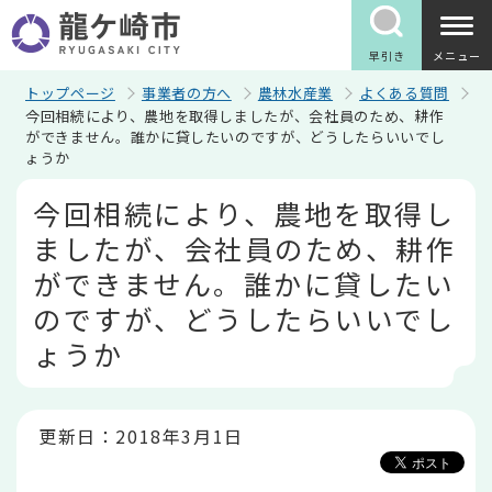
こ
の
ペ
早引き
メニュー
ー
ジ
トップページ
事業者の方へ
農林水産業
よくある質問
の
今回相続により、農地を取得しましたが、会社員のため、耕作
先
ができません。誰かに貸したいのですが、どうしたらいいでし
頭
ょうか
で
す
本
今回相続により、農地を取得し
文
こ
ましたが、会社員のため、耕作
こ
か
ができません。誰かに貸したい
ら
のですが、どうしたらいいでし
ょうか
更新日：2018年3月1日