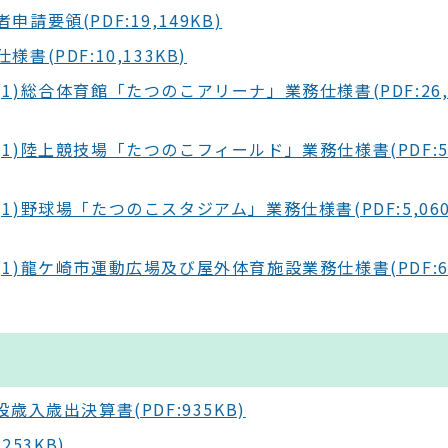
要領(PDF:19,149KB)
(PDF:10,133KB)
)総合体育館「たつのこアリーナ」業務仕様書(PDF:26,
)陸上競技場「たつのこフィールド」業務仕様書(PDF:5,
)野球場「たつのこスタジアム」業務仕様書(PDF:5,060
)龍ケ崎市運動広場及び屋外体育施設業務仕様書(PDF:6,
入歳出決算書(PDF:935KB)
53KB)