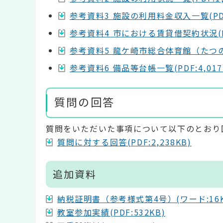
参考資料3 施設の利用料金収入一覧(PDF:
参考資料4 市における賃貸借契約状況(PD
参考資料5 龍ケ崎市総合体育館（たつの
参考資料6 備品等台帳一覧(PDF:4,017
質問の回答
質問をいただいた事項について以下のとおり
質問に対する回答(PDF:2,238KB)
追加資料
納税証明書（参考様式第4号）(ワード:16K
教室参加実績(PDF:532KB)