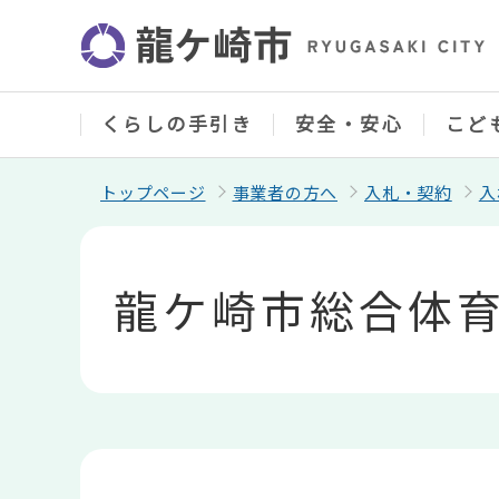
こ
の
ペ
ー
ジ
の
くらしの手引き
安全・安心
こど
先
頭
で
トップページ
事業者の方へ
入札・契約
入
す
本
文
こ
龍ケ崎市総合体育
こ
か
ら