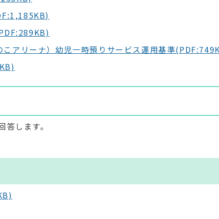
1,185KB)
F:289KB)
こアリーナ）幼児一時預りサービス運用基準(PDF:749K
KB)
回答します。
B)