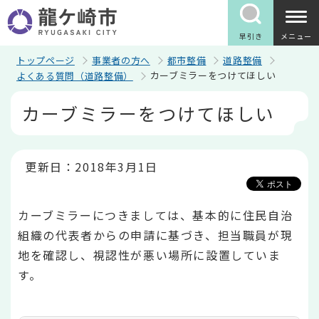
こ
の
ペ
早引き
メニュー
ー
ジ
トップページ
事業者の方へ
都市整備
道路整備
の
カーブミラーをつけてほしい
よくある質問（道路整備）
先
頭
本
カーブミラーをつけてほしい
で
文
す
こ
こ
か
ら
更新日：2018年3月1日
カーブミラーにつきましては、基本的に住民自治
組織の代表者からの申請に基づき、担当職員が現
地を確認し、視認性が悪い場所に設置していま
す。