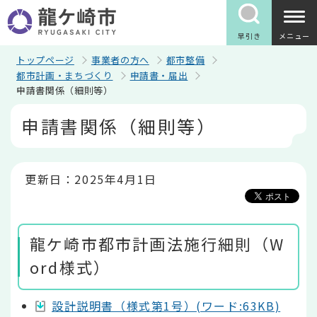
こ
の
ペ
早引き
メニュー
ー
ジ
トップページ
事業者の方へ
都市整備
の
都市計画・まちづくり
申請書・届出
先
申請書関係（細則等）
頭
で
本
申請書関係（細則等）
す
文
こ
こ
か
ら
更新日：2025年4月1日
龍ケ崎市都市計画法施行細則（W
ord様式）
設計説明書（様式第1号）(ワード:63KB)