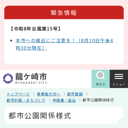
こ
の
緊急情報
ペ
ー
ジ
【令和8年台風第15号】
の
先
頭
本市への接近にご注意を！（8月10日午後4
で
時30分現在）
す
早引き
メニュー
トップページ
事業者の方へ
都市整備
都市公園関係様式
都市計画・まちづくり
申請書・届出
本
都市公園関係様式
文
こ
こ