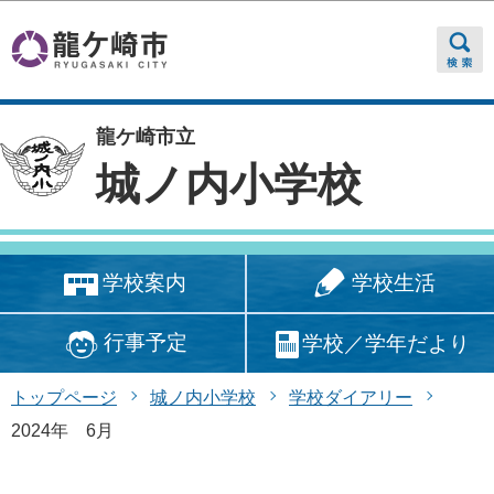
このページの本文へ移動
龍ケ崎市立
城ノ内小学校
学校生活
学校案内
行事予定
学校／学年だより
トップページ
城ノ内小学校
学校ダイアリー
2024年 6月