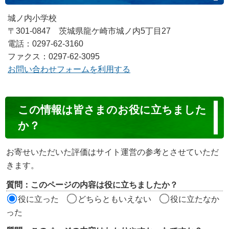
城ノ内小学校
〒301-0847 茨城県龍ケ崎市城ノ内5丁目27
電話：0297-62-3160
ファクス：0297-62-3095
お問い合わせフォームを利用する
コ
この情報は皆さまのお役に立ちました
ン
か？
テ
ン
お寄せいただいた評価はサイト運営の参考とさせていただ
ツ
きます。
評
質問：このページの内容は役に立ちましたか？
価
役に立った
どちらともいえない
役に立たなか
エ
った
リ