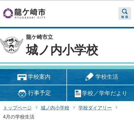
このページの本文へ移動
龍ケ崎市立
城ノ内小学校
学校生活
学校案内
行事予定
学校／学年だより
トップページ
城ノ内小学校
学校ダイアリー
4月の学校生活