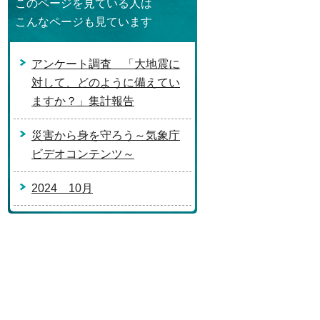
このページを見ている人は
こんなページも見ています
アンケート調査 「大地震に
対して、どのように備えてい
ますか？」集計報告
災害から身を守ろう～気象庁
ビデオコンテンツ～
2024 10月