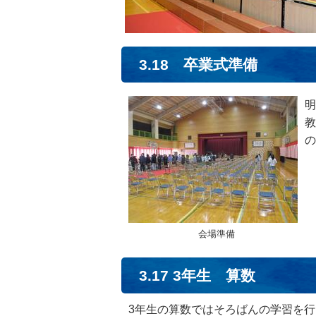
3.18 卒業式準備
明
教
の
会場準備
3.17 3年生 算数
3年生の算数ではそろばんの学習を