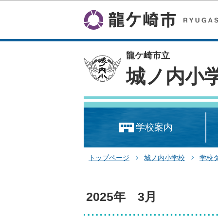
龍ケ崎市立
城ノ内小
学校案内
トップページ
城ノ内小学校
学校
2025年 3月