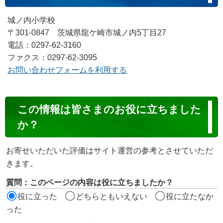
城ノ内小学校
〒301-0847 茨城県龍ケ崎市城ノ内5丁目27
電話：0297-62-3160
ファクス：0297-62-3095
お問い合わせフォームを利用する
コ
この情報は皆さまのお役に立ちました
ン
か？
テ
ン
お寄せいただいた評価はサイト運営の参考とさせていただ
ツ
きます。
評
質問：このページの内容は役に立ちましたか？
価
役に立った
どちらともいえない
役に立たなか
エ
った
リ