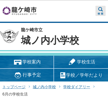
このページの本文へ移動
龍ケ崎市立
城ノ内小学校
学校生活
学校案内
行事予定
学校／学年だより
トップページ
城ノ内小学校
学校ダイアリー
6月の学校生活