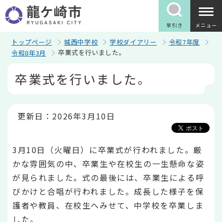
こ
の
ペ
早引き
メニュー
ー
ジ
トップページ
城西中学校
学校ダイアリー
令和7年度
の
卒業式を行いました。
令和8年3月
先
頭
本
卒業式を行いました。
で
文
す
こ
こ
か
ら
更新日：2026年3月10日
3月10日（火曜日）に卒業式が行われました。厳
かな雰囲気の中、卒業生や在校生の一生懸命な姿
が見られました。式の最後には、卒業生による呼
びかけと合唱が行われました。成長した様子を保
護者や教員、在校生へみせて、中学校を卒業しま
した。