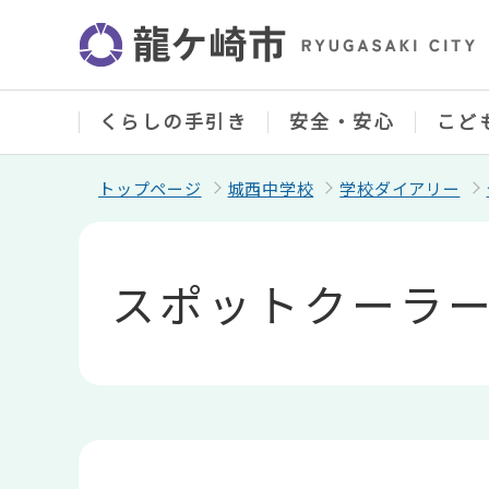
こ
の
ペ
ー
ジ
の
くらしの手引き
安全・安心
こど
先
頭
で
トップページ
城西中学校
学校ダイアリー
す
本
文
こ
スポットクーラ
こ
か
ら