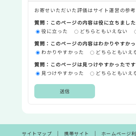
ン
お寄せいただいた評価はサイト運営の参考
テ
質問：このページの内容は役に立ちました
ン
役に立った
どちらともいえない
ツ
質問：このページの内容はわかりやすかっ
評
わかりやすかった
どちらともいえ
価
質問：このページは見つけやすかったです
エ
見つけやすかった
どちらともいえ
リ
ア
本
文
こ
こ
ま
サイトマップ
携帯サイト
ホームページ