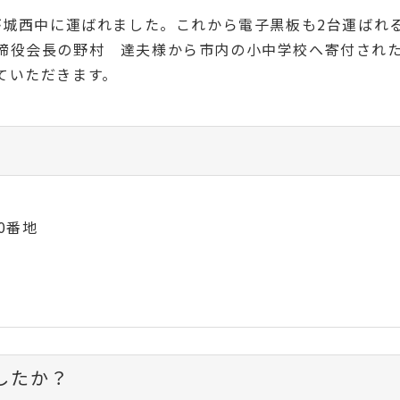
が城西中に運ばれました。これから電子黒板も2台運ばれ
締役会長の野村 達夫様から市内の小中学校へ寄付され
ていただきます。
0番地
したか？